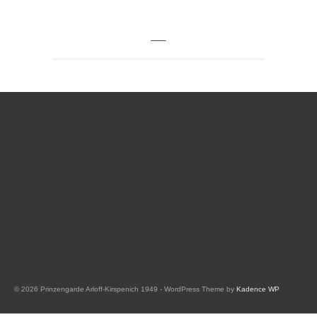
—–
© 2026 Prinzengarde Arloff-Kirspenich 1949 - WordPress Theme by
Kadence WP